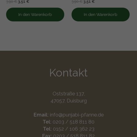
Bewertet
Bewertet
3,90
€
3,51
€
3,90
€
3,51
€
mit
mit
0
0
von
von
In den Warenkorb
In den Warenkorb
5
5
Kontakt
Oststraße 137,
47057, Duisburg
Email:
info@punjabi-pfanne.de
Tel:
0203 / 518 811 80
Tel:
0152 / 106 362 23
Fax:
0203 / 518 811 82