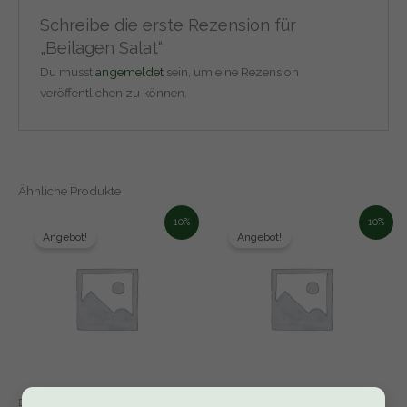
Schreibe die erste Rezension für
„Beilagen Salat“
Du musst
angemeldet
sein, um eine Rezension
veröffentlichen zu können.
Ähnliche Produkte
10%
10%
Angebot!
Angebot!
Beilagen
Beilagen